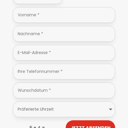
=
JETZT ABSENDEN
5 + 4